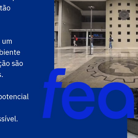
tão
r um
biente
ção são
.
otencial
sível.