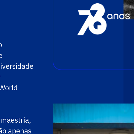
o
e
niversidade
r
 World
 maestria,
não apenas